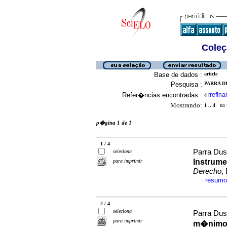
Coleç
Base de dados :
article
Pesquisa :
PARRA DU
Refer�ncias encontradas :
refina
4
[
Mostrando:
1 .. 4
no f
p�gina 1 de 1
1 / 4
Parra Dus
seleciona
Instrume
para imprimir
Derecho
,
resumo
·
2 / 4
seleciona
Parra Dus
para imprimir
m�nimo v