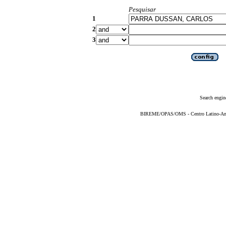
Pesquisar
1
2
3
Search engin
BIREME/OPAS/OMS - Centro Latino-Ame