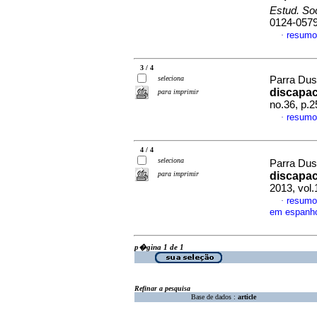
Estud. So
0124-057
resumo
·
3 / 4
seleciona
Parra Dus
discapa
para imprimir
no.36, p.
resumo
·
4 / 4
seleciona
Parra Du
para imprimir
discapac
2013, vol
resumo
·
em espanh
p�gina 1 de 1
Refinar a pesquisa
Base de dados :
article