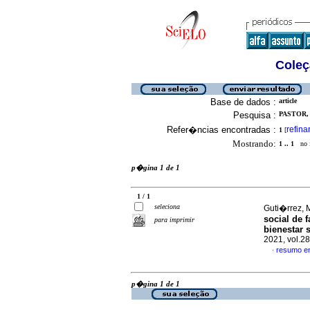
Coleç
Base de dados :
article
Pesquisa :
PASTOR, 
Refer�ncias encontradas :
refina
1
[
Mostrando:
1 .. 1
no f
p�gina 1 de 1
1 / 1
seleciona
Guti�rrez, 
social de 
para imprimir
bienestar 
2021, vol.2
resumo e
·
p�gina 1 de 1