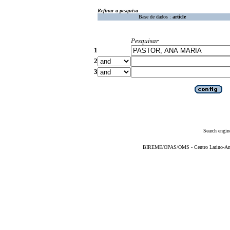
Refinar a pesquisa
Base de dados :
article
Pesquisar
1
2
3
Search engin
BIREME/OPAS/OMS - Centro Latino-Ame