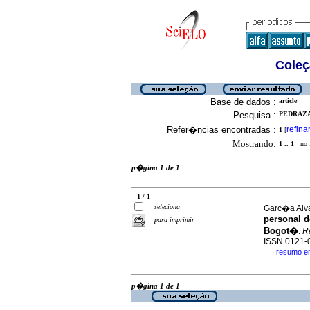
Coleç
Base de dados :
article
Pesquisa :
PEDRAZA
Refer�ncias encontradas :
refina
1
[
Mostrando:
1 .. 1
no f
p�gina 1 de 1
1 / 1
seleciona
Garc�a Alva
personal d
para imprimir
Bogot�
.
Re
ISSN 0121-
resumo e
·
p�gina 1 de 1