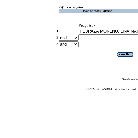
Refinar a pesquisa
Base de dados :
article
Pesquisar
1
2
3
Search engin
BIREME/OPAS/OMS - Centro Latino-Ame