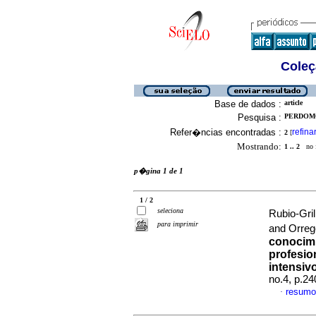
Coleç
Base de dados :
article
Pesquisa :
PERDOMO
Refer�ncias encontradas :
refina
2
[
Mostrando:
1 .. 2
no f
p�gina 1 de 1
1 / 2
seleciona
Rubio-Gri
para imprimir
and Orreg
conocimi
profesio
intensiv
no.4, p.2
resumo
·