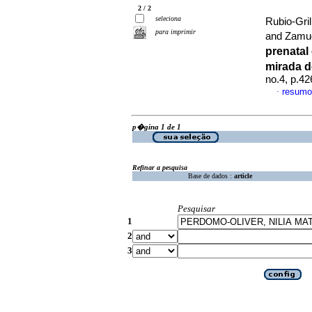
2 / 2
seleciona
Rubio-Gri
para imprimir
and Zamud
prenatal
mirada 
no.4, p.4
resumo
·
p�gina 1 de 1
Refinar a pesquisa
Base de dados :
article
Pesquisar
1
2
3