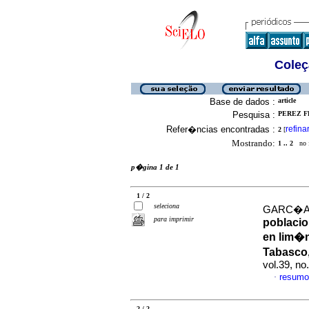
Coleç
Base de dados :
article
Pesquisa :
PEREZ FL
Refer�ncias encontradas :
refina
2
[
Mostrando:
1 .. 2
no f
p�gina 1 de 1
1 / 2
seleciona
GARC�A 
para imprimir
poblacio
en lim�
Tabasco
vol.39, n
resumo
·
2 / 2