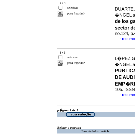
2 / 3
seleciona
DUARTE 
para imprimir
�NGEL a
de los g
sector d
no.124, p
resumo
·
3 / 3
seleciona
L�PEZ G
para imprimir
�NGEL 
PUBLIC
DE AUD
EMP�R
105. ISSN
resumo
·
p�gina 1 de 1
Refinar a pesquisa
Base de dados :
article