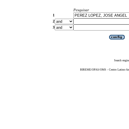
Pesquisar
1
2
3
Search engin
BIREME/OPAS/OMS - Centro Latino-Ame