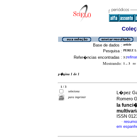
Coleç
Base de dados :
article
Pesquisa :
PEREZ L
Refer�ncias encontradas :
refina
3
[
Mostrando:
1 .. 3
no f
p�gina 1 de 1
1 / 3
seleciona
L�pez Ga
para imprimir
Romero G
la func
multivar
ISSN 012
resumo
·
em espanh