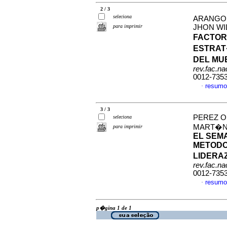
2 / 3
seleciona
ARANGO 
para imprimir
JHON WI
FACTOR
ESTRAT
DEL MUE
rev.fac.n
0012-735
resumo
·
3 / 3
PEREZ O
seleciona
MART�N 
para imprimir
EL SEM
METODO
LIDERA
rev.fac.n
0012-735
resumo
·
p�gina 1 de 1