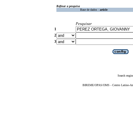
Refinar a pesquisa
Base de dados :
article
Pesquisar
1
2
3
Search engin
BIREME/OPAS/OMS - Centro Latino-Ame