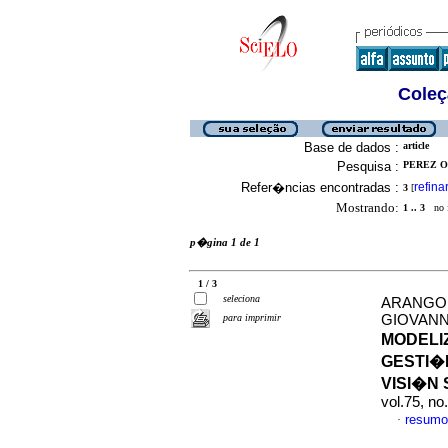
Coleç
Base de dados :
article
Pesquisa :
PEREZ O
Refer�ncias encontradas :
refina
3
[
Mostrando:
1 .. 3
no f
p�gina 1 de 1
1 / 3
seleciona
ARANGO 
para imprimir
GIOVANN
MODELI
GESTI�
VISI�N
vol.75, n
resumo
·