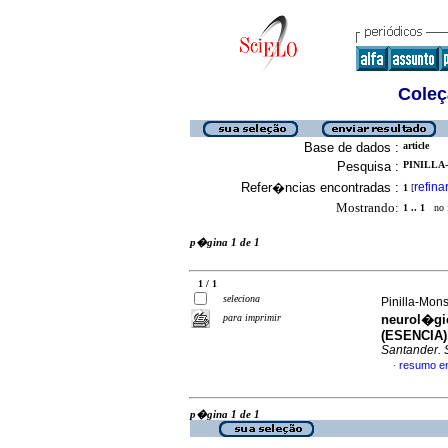
Coleç
Base de dados :
article
Pesquisa :
PINILLA-
Refer�ncias encontradas :
refina
1
[
Mostrando:
1 .. 1
no f
p�gina 1 de 1
1 / 1
seleciona
Pinilla-Mons
para imprimir
neurol�gic
(ESENCIA).
Santander. 
resumo e
·
p�gina 1 de 1