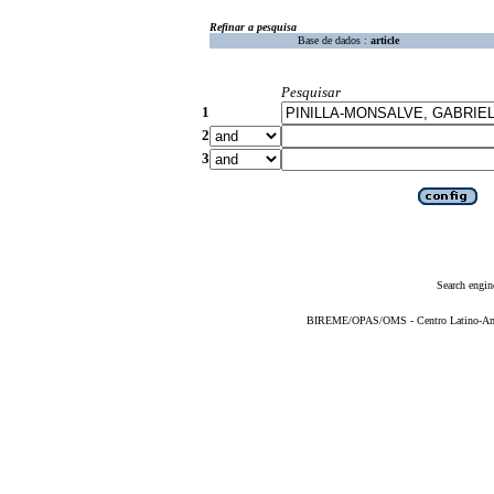
Refinar a pesquisa
Base de dados :
article
Pesquisar
1
2
3
Search engin
BIREME/OPAS/OMS - Centro Latino-Ame