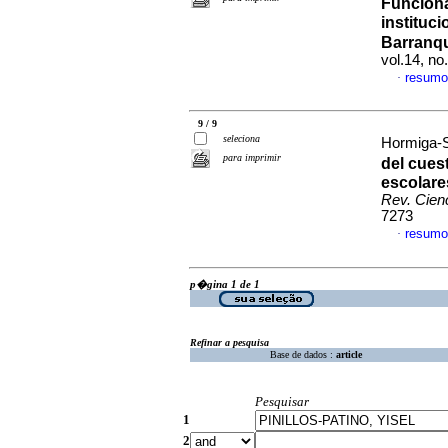
Funciona
instituci
Barranqu
vol.14, n
resumo
·
9 / 9
seleciona
Hormiga-S
para imprimir
del cue
escolare
Rev. Cien
7273
resumo
·
p�gina 1 de 1
Refinar a pesquisa
Base de dados :
article
Pesquisar
1
2