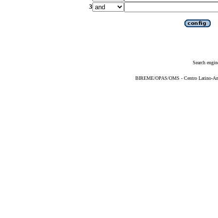
3
Search engin
BIREME/OPAS/OMS - Centro Latino-Ame