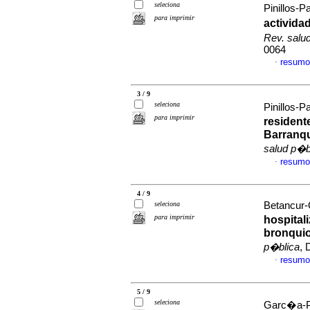
seleciona
Pinillos-P
para imprimir
activida
Rev. salu
0064
resumo
·
3 / 9
seleciona
Pinillos-P
para imprimir
resident
Barranqu
salud p�b
resumo
·
4 / 9
seleciona
Betancur-O
para imprimir
hospital
bronquio
p�blica
, 
resumo
·
5 / 9
seleciona
Garc�a-Pue