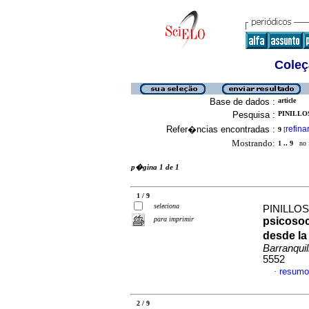
Coleç
Base de dados :
article
Pesquisa :
PINILLOS
Refer�ncias encontradas :
refina
9
[
Mostrando:
1 .. 9
no f
p�gina 1 de 1
1 / 9
seleciona
PINILLOS
para imprimir
psicosoc
desde la
Barranquil
5552
resumo
·
2 / 9