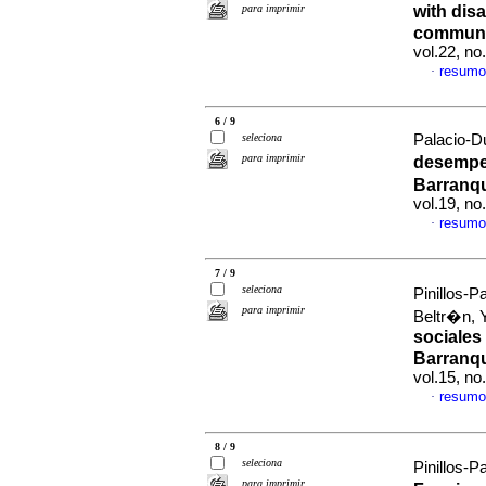
para imprimir
with disa
communit
vol.22, n
resumo
·
6 / 9
seleciona
Palacio-Du
para imprimir
desempe
Barranqu
vol.19, n
resumo
·
7 / 9
seleciona
Pinillos-P
para imprimir
Beltr�n, 
sociales
Barranqu
vol.15, n
resumo
·
8 / 9
seleciona
Pinillos-P
para imprimir