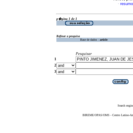
resumo
·
p�gina 1 de 1
Refinar a pesquisa
Base de dados :
article
Pesquisar
1
2
3
Search engin
BIREME/OPAS/OMS - Centro Latino-Ame