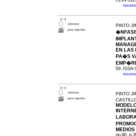
ISSN 012
resumo
·
2 / 3
seleciona
PINTO JI
para imprimir
�NFASI
IMPLAN
MANAGE
EN LAS
PA�S V
EMP�R
59. ISSN 
resumo
·
3 / 3
seleciona
PINTO J
para imprimir
CASTILL
MODELO
INTERNE
LABORA
PROMOC
MEDIOS
no.80, p.