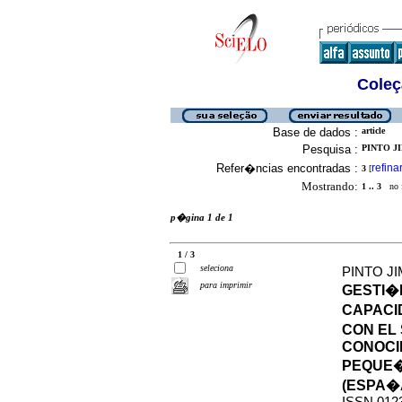
Coleç
Base de dados :
article
Pesquisa :
PINTO JI
Refer�ncias encontradas :
refina
3
[
Mostrando:
1 .. 3
no f
p�gina 1 de 1
1 / 3
seleciona
PINTO J
para imprimir
GESTI�
CAPACI
CON EL 
CONOCI
PEQUE�
(ESPA�