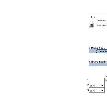
3 / 3
seleciona
para impr
p�gina 1 de 1
Refinar a pesquis
P
1
2
3