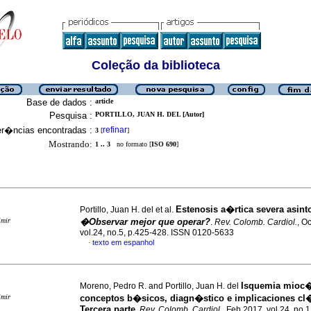
Coleção da biblioteca
Base de dados :
article
Pesquisa :
PORTILLO, JUAN H. DEL [Autor]
er�ncias encontradas :
refinar
3
[
]
Mostrando:
1 .. 3
no formato [
ISO 690
]
Estenosis a�rtica severa asin
Portillo, Juan H. del et al.
imir
�Observar mejor que operar?
.
Rev. Colomb. Cardiol.
, O
vol.24, no.5, p.425-428. ISSN 0120-5633
texto em espanhol
·
Isquemia mioc�
Moreno, Pedro R. and Portillo, Juan H. del
imir
conceptos b�sicos, diagn�stico e implicaciones cl
Tercera parte
.
Rev. Colomb. Cardiol.
, Feb 2017, vol.24, no.1