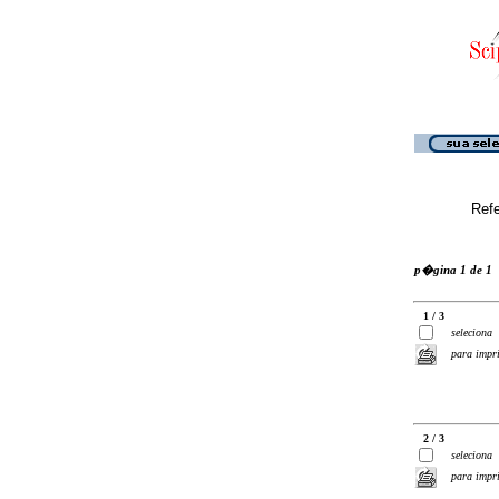
Ref
p�gina 1 de 1
1 / 3
seleciona
para impr
2 / 3
seleciona
para impr