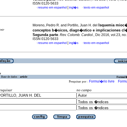
ISSN 0120-5633
|
resumo em espanhol
ingl�s
texto em espanhol
·
·
Isquemia mioc�
Moreno, Pedro R. and Portillo, Juan H. del
imir
conceptos b�sicos, diagn�stico e implicaciones cl
Segunda parte
.
Rev. Colomb. Cardiol.
, Dic 2016, vol.23, no
ISSN 0120-5633
|
resumo em espanhol
ingl�s
texto em espanhol
·
·
a
Base de dados :
article
Formul
Formul�rio livre
Formu
Pesquisar por :
esquisar
no campo