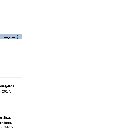
tom�tica
ct 2017,
rdica:
�nicas.
, p.34-39.