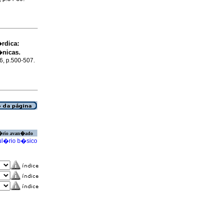
rdica:
�nicas.
.6, p.500-507.
�rio avan�ado
l�rio b�sico