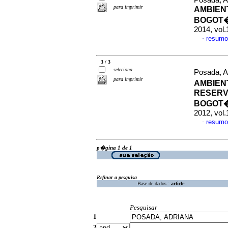
Posada, A
para imprimir
AMBIENT
BOGOT�
2014, vol
resumo
·
3 / 3
seleciona
Posada, A
para imprimir
AMBIEN
RESERV
BOGOT�
2012, vol
resumo
·
p�gina 1 de 1
Refinar a pesquisa
Base de dados :
article
Pesquisar
1
2