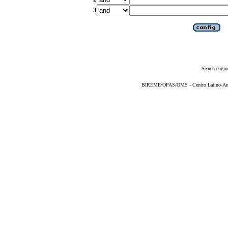
3
Search engin
BIREME/OPAS/OMS - Centro Latino-Ame