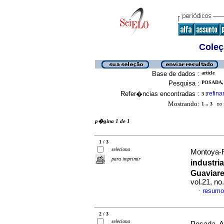
Coleç
Base de dados :
article
Pesquisa :
POSADA, 
Refer�ncias encontradas :
refina
3
[
Mostrando:
1 .. 3
no f
p�gina 1 de 1
1 / 3
seleciona
Montoya-R
para imprimir
industri
Guaviare
vol.21, n
resumo
·
2 / 3
seleciona