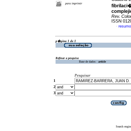
para imprimir
fibrilaci
compleji
Rev. Colo
ISSN 012
resumo
·
p�gina 1 de 1
Refinar a pesquisa
Base de dados :
article
Pesquisar
1
2
3
Search engin