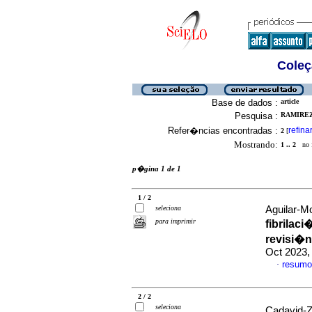
Coleç
Base de dados :
article
Pesquisa :
RAMIREZ-
Refer�ncias encontradas :
refina
2
[
Mostrando:
1 .. 2
no f
p�gina 1 de 1
1 / 2
seleciona
Aguilar-Mo
para imprimir
fibrilaci
revisi�n 
Oct 2023,
resumo
·
2 / 2
seleciona
Cadavid-Zu