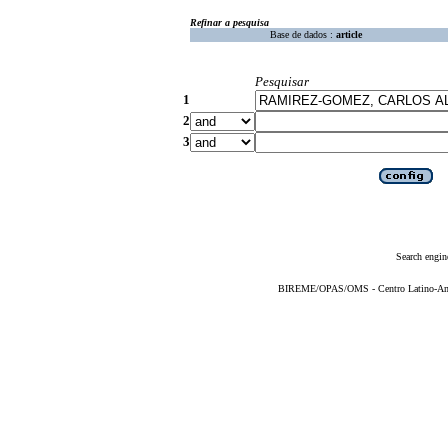
Refinar a pesquisa
Base de dados :
article
Pesquisar
1
2
3
Search engin
BIREME/OPAS/OMS - Centro Latino-Ame