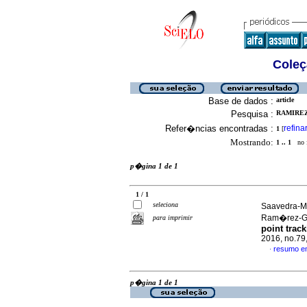
Coleç
Base de dados :
article
Pesquisa :
RAMIREZ
Refer�ncias encontradas :
refina
1
[
Mostrando:
1 .. 1
no f
p�gina 1 de 1
1 / 1
seleciona
Saavedra-M
Ram�rez-G�
para imprimir
point trac
2016, no.79
resumo e
·
p�gina 1 de 1