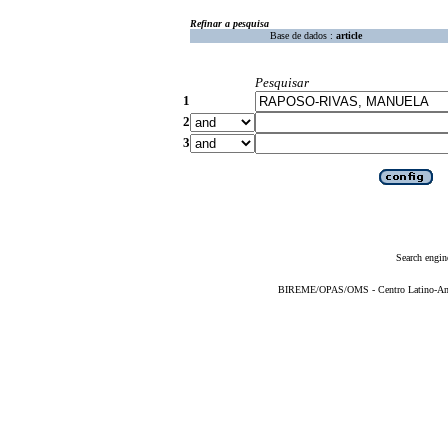
Refinar a pesquisa
Base de dados :
article
Pesquisar
1
2
3
Search engin
BIREME/OPAS/OMS - Centro Latino-Ame