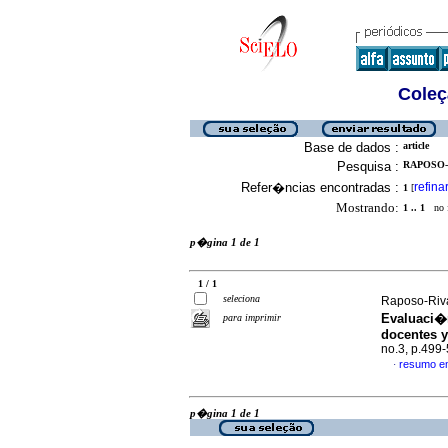
Coleç
Base de dados :
article
Pesquisa :
RAPOSO-
Refer�ncias encontradas :
refina
1
[
Mostrando:
1 .. 1
no f
p�gina 1 de 1
1 / 1
seleciona
Raposo-Riv
Evaluaci�n
para imprimir
docentes y
no.3, p.499
resumo e
·
p�gina 1 de 1