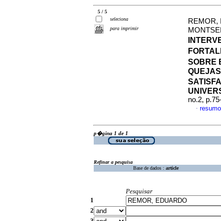
5 / 5
seleciona
REMOR,
para imprimir
MONTSE
INTERV
FORTAL
SOBRE E
QUEJAS
SATISF
UNIVER
no.2, p.7
resumo
·
p�gina 1 de 1
Refinar a pesquisa
Base de dados :
article
Pesquisar
1
2
3