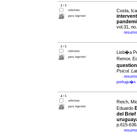
2 / 5
seleciona
Costa, Ica
interven
para imprimir
pandemic
vol.31, n
resumo
·
3 / 5
seleciona
Lisb�a Pe
para imprimir
Remor, E
question
Psicol. La
resumo
·
portugu�s
4 / 5
seleciona
Reich, Mi
para imprimir
Eduardo
del Brie
uruguay
p.615-636
resumo
·