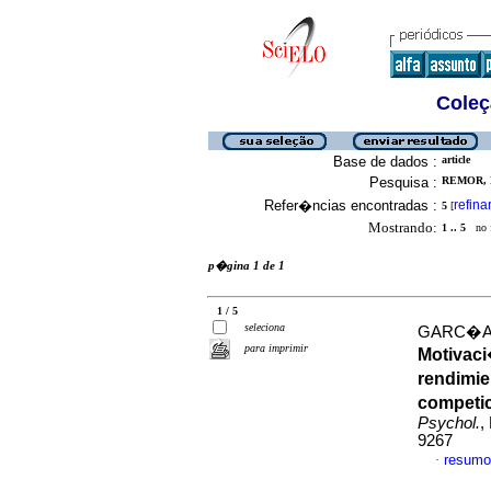
Coleç
Base de dados :
article
Pesquisa :
REMOR, 
Refer�ncias encontradas :
refina
5
[
Mostrando:
1 .. 5
no f
p�gina 1 de 1
1 / 5
seleciona
GARC�A-
para imprimir
Motivaci
rendimie
competic
Psychol.
,
9267
resumo
·