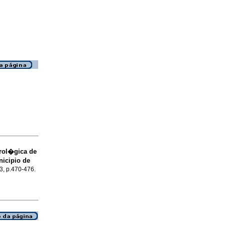
rol�gica de
nicipio de
.3, p.470-476.