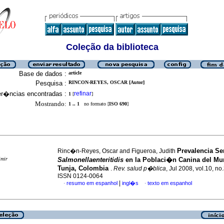
Coleção da biblioteca
Base de dados :
article
Pesquisa :
RINCON-REYES, OSCAR [Autor]
er�ncias encontradas :
refinar
1
[
]
Mostrando:
1 .. 1
no formato [
ISO 690
]
Prevalencia Se
Rinc�n-Reyes, Oscar and Figueroa, Judith
imir
Salmonellaenteritidis
en la Poblaci�n Canina del Mu
Tunja, Colombia
.
Rev. salud p�blica
, Jul 2008, vol.10, no
ISSN 0124-0064
|
resumo em espanhol
ingl�s
texto em espanhol
·
·