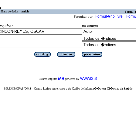
a
Base de dados :
article
Formul
Formul�rio livre
Formu
Pesquisar por :
esquisar
no campo
iAH
WWWISIS
Search engine:
powered by
BIREME/OPAS/OMS - Centro Latino-Americano e do Caribe de Informa��o em Ci�ncias da Sa�de