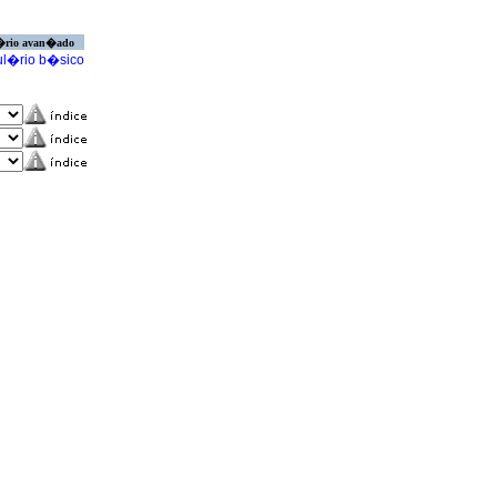
�rio avan�ado
l�rio b�sico