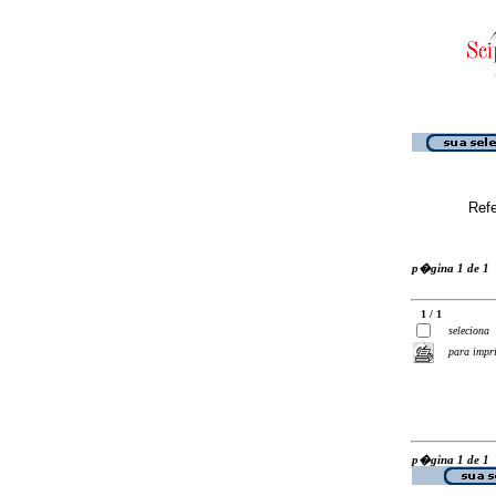
Ref
p�gina 1 de 1
1 / 1
seleciona
para impr
p�gina 1 de 1