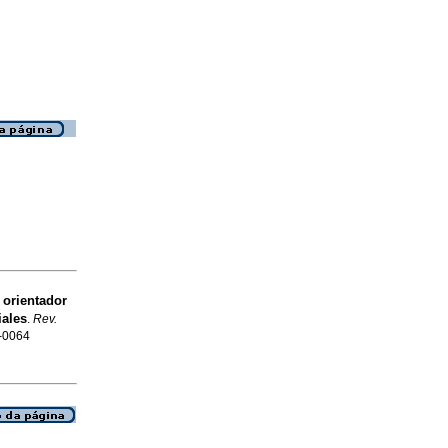
orientador
iales
.
Rev.
4-0064