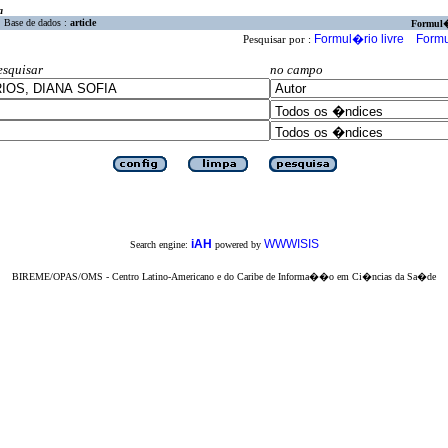
a
Base de dados :
article
Formul
Formul�rio livre
Formu
Pesquisar por :
esquisar
no campo
iAH
WWWISIS
Search engine:
powered by
BIREME/OPAS/OMS - Centro Latino-Americano e do Caribe de Informa��o em Ci�ncias da Sa�de