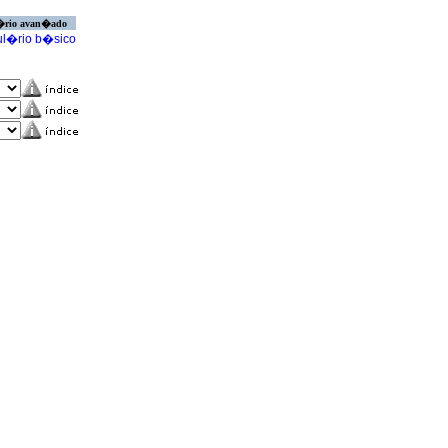
�rio avan�ado
l�rio b�sico