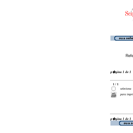
Ref
p�gina 1 de 1
1 / 1
seleciona
para impr
p�gina 1 de 1