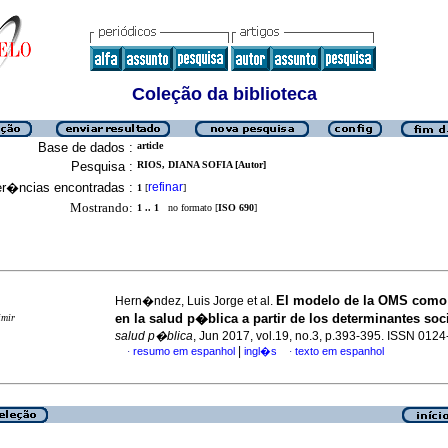
Coleção da biblioteca
Base de dados :
article
Pesquisa :
RIOS, DIANA SOFIA [Autor]
er�ncias encontradas :
refinar
1
[
]
Mostrando:
1 .. 1
no formato [
ISO 690
]
El modelo de la OMS como 
Hern�ndez, Luis Jorge et al.
en la salud p�blica a partir de los determinantes soc
imir
salud p�blica
, Jun 2017, vol.19, no.3, p.393-395. ISSN 012
|
resumo em espanhol
ingl�s
texto em espanhol
·
·