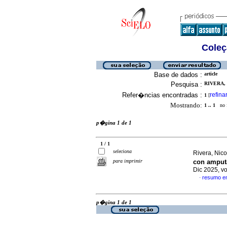
Coleç
Base de dados :
article
Pesquisa :
RIVERA, 
Refer�ncias encontradas :
refina
1
[
Mostrando:
1 .. 1
no f
p�gina 1 de 1
1 / 1
seleciona
Rivera, Nico
para imprimir
con amput
Dic 2025, v
resumo e
·
p�gina 1 de 1