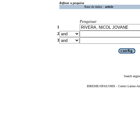
Refinar a pesquisa
Base de dados :
article
Pesquisar
1
2
3
Search engin
BIREME/OPAS/OMS - Centro Latino-Ame