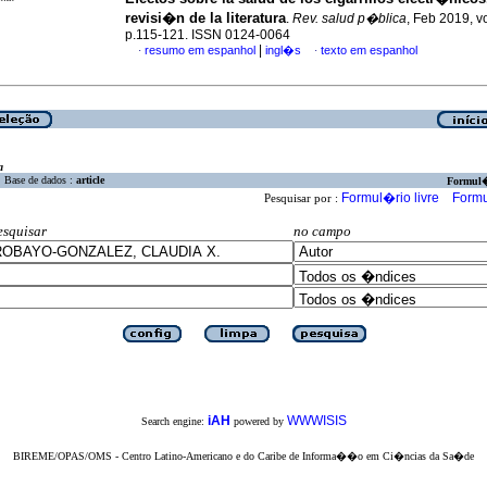
revisi�n de la literatura
.
Rev. salud p�blica
, Feb 2019, vo
p.115-121. ISSN 0124-0064
|
resumo em espanhol
ingl�s
texto em espanhol
·
·
a
Base de dados :
article
Formul
Formul�rio livre
Formu
Pesquisar por :
esquisar
no campo
iAH
WWWISIS
Search engine:
powered by
BIREME/OPAS/OMS - Centro Latino-Americano e do Caribe de Informa��o em Ci�ncias da Sa�de