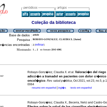
Coleção da biblioteca
Base de dados :
article
Pesquisa :
ROBAYO-GONZALEZ, CLAUDIA X. [Autor]
er�ncias encontradas :
refinar
2
[
]
Mostrando:
1 .. 2
no formato [
ISO 690
]
Valoraci�n del riego
Robayo-Gonz�lez, Claudia X. et al.
imir
adicci�n a tramadol en pacientes con dolor cr�nico
oncol�gico
.
Rev. salud p�blica
, Oct 2021, vol.23, no.5, p
0064
|
resumo em espanhol
ingl�s
texto em espanhol
·
·
Robayo-Gonz�lez, Claudia X., Becerra, Nelci and Castro-Goy
Efectos sobre la salud de los cigarrillos electr�nico
imir