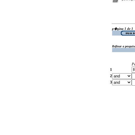
p�gina 1 de 1
Refinar a pesquis
P
1
2
3