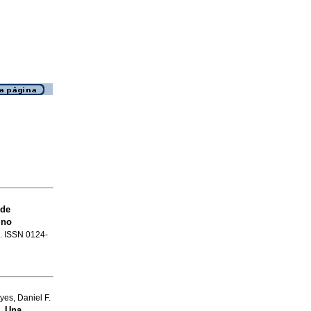
 de
 no
.1. ISSN 0124-
es, Daniel F.
s. Una