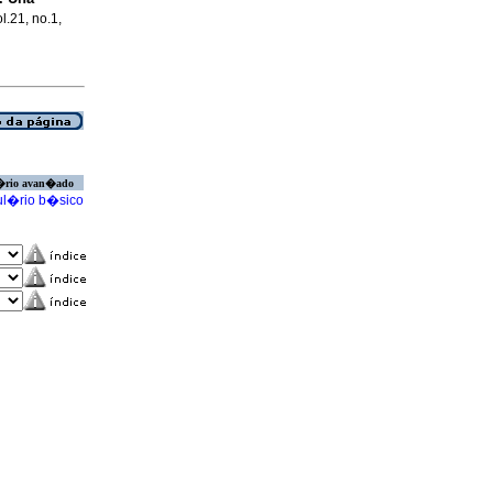
l.21, no.1,
�rio avan�ado
l�rio b�sico