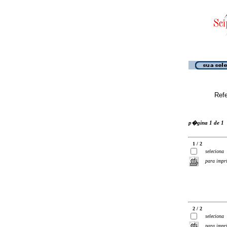
Ref
p�gina 1 de 1
1 / 2
seleciona
para impr
2 / 2
seleciona
para impr