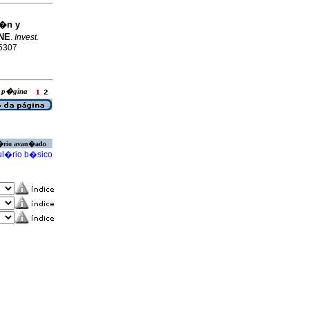
i�n y
INE
.
Invest.
-5307
ra p�gina
�rio avan�ado
l�rio b�sico