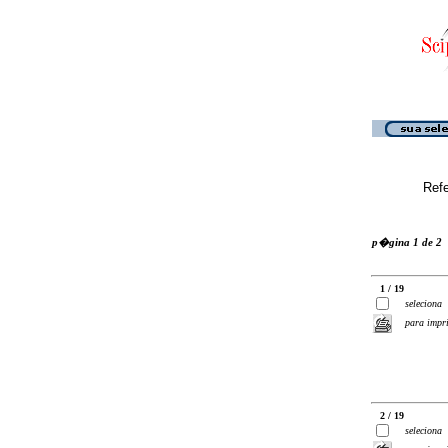
Ref
p�gina 1 de 2
1 / 19
seleciona
para impr
2 / 19
seleciona