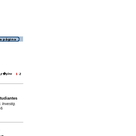
ra p�gina
tudiantes
3
.
Investig.
46
Y