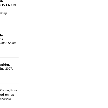
AD
DOS EN UN
vestig.
del
os
ander. Salud
,
gaci�n,
 Ene 2007,
Osorio, Rosa
tud en las
asallista