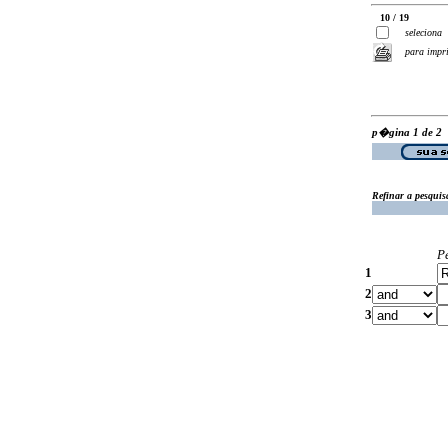
10 / 19
seleciona
para impr
p�gina 1 de 2
Refinar a pesquis
P
1
2
3