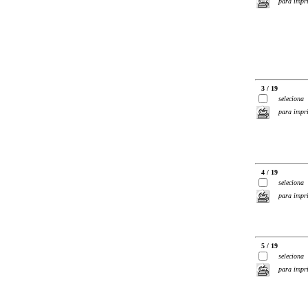
para impr
3 / 19
seleciona
para impr
4 / 19
seleciona
para impr
5 / 19
seleciona
para impr