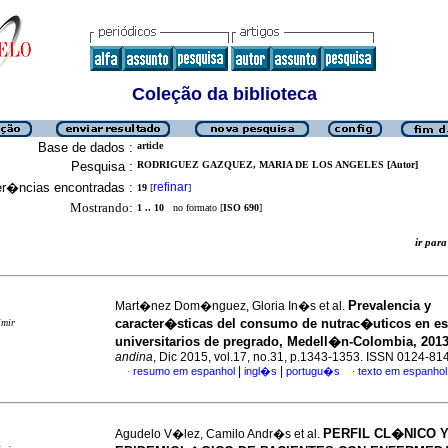
Coleção da biblioteca
Base de dados :
article
Pesquisa :
RODRIGUEZ GAZQUEZ, MARIA DE LOS ANGELES [Autor]
er�ncias encontradas :
refinar
19
[
]
Mostrando:
1 .. 10
no formato [
ISO 690
]
ir pa
Prevalencia y
Mart�nez Dom�nguez, Gloria In�s et al.
caracter�sticas del consumo de nutrac�uticos en es
imir
universitarios de pregrado, Medell�n-Colombia, 201
andina
, Dic 2015, vol.17, no.31, p.1343-1353. ISSN 0124-81
|
|
resumo em espanhol
ingl�s
portugu�s
texto em espanhol
·
·
PERFIL CL�NICO 
Agudelo V�lez, Camilo Andr�s et al.