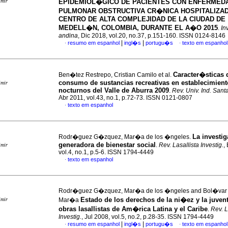
imir
EPIDEMIOL�GICO DE PACIENTES CON ENFERMED
PULMONAR OBSTRUCTIVA CR�NICA HOSPITALIZA
CENTRO DE ALTA COMPLEJIDAD DE LA CIUDAD DE
MEDELL�N, COLOMBIA, DURANTE EL A�O 2015
.
In
andina
, Dic 2018, vol.20, no.37, p.151-160. ISSN 0124-8146
|
|
resumo em espanhol
ingl�s
portugu�s
texto em espanhol
·
·
Caracter�sticas 
Ben�tez Restrepo, Cristian Camilo et al.
consumo de sustancias recreativas en establecimient
imir
nocturnos del Valle de Aburra 2009
.
Rev. Univ. Ind. Sant
Abr 2011, vol.43, no.1, p.72-73. ISSN 0121-0807
texto em espanhol
·
La investi
Rodr�guez G�zquez, Mar�a de los �ngeles.
generadora de bienestar social
.
Rev. Lasallista Investig.
,
imir
vol.4, no.1, p.5-6. ISSN 1794-4449
texto em espanhol
·
Rodr�guez G�zquez, Mar�a de los �ngeles and Bol�var 
Estado de los derechos de la ni�ez y la juven
imir
Mar�a
obras lasallistas de Am�rica Latina y el Caribe
.
Rev. L
Investig.
, Jul 2008, vol.5, no.2, p.28-35. ISSN 1794-4449
|
|
resumo em espanhol
ingl�s
portugu�s
texto em espanhol
·
·