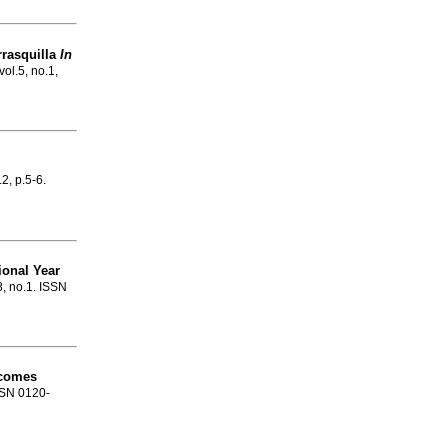
rasquilla
In
vol.5, no.1,
.2, p.5-6.
ional Year
8, no.1. ISSN
 comes
ISSN 0120-