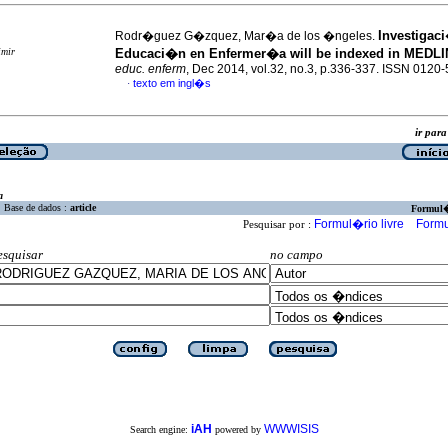
Investigac
Rodr�guez G�zquez, Mar�a de los �ngeles.
imir
Educaci�n en Enfermer�a will be indexed in MEDL
educ. enferm
, Dec 2014, vol.32, no.3, p.336-337. ISSN 0120
texto em ingl�s
·
ir pa
a
Base de dados :
article
Formul
Formul�rio livre
Formu
Pesquisar por :
esquisar
no campo
iAH
WWWISIS
Search engine:
powered by