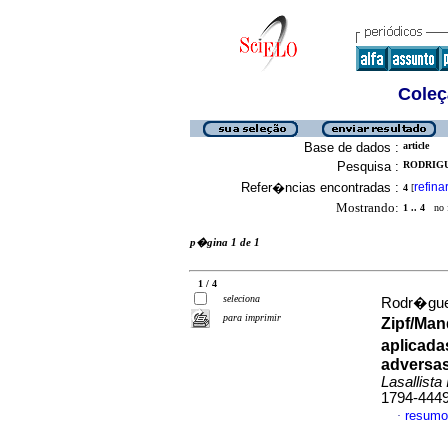
Coleç
Base de dados :
article
Pesquisa :
RODRIGU
Refer�ncias encontradas :
refina
4
[
Mostrando:
1 .. 4
no f
p�gina 1 de 1
1 / 4
seleciona
Rodr�guez
para imprimir
Zipf/Man
aplicada
adversa
Lasallista 
1794-444
resumo
·