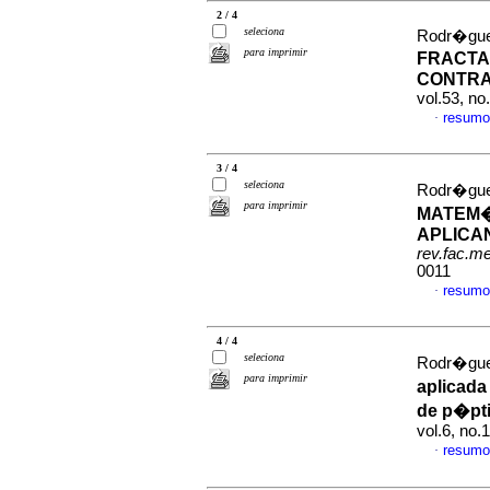
2 / 4
seleciona
Rodr�gue
para imprimir
FRACTA
CONTRA
vol.53, no
resumo
·
3 / 4
seleciona
Rodr�guez
para imprimir
MATEM�
APLICA
rev.fac.m
0011
resumo
·
4 / 4
seleciona
Rodr�gue
para imprimir
aplicada
de p�pti
vol.6, no.
resumo
·