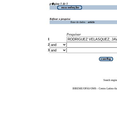
p�gina 1 de 1
Refinar a pesquisa
Base de dados :
article
Pesquisar
1
2
3
Search engin
BIREME/OPAS/OMS - Centro Latino-Ame