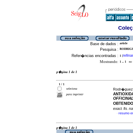
Coleç
Base de dados :
article
Pesquisa :
RODRIGU
Refer�ncias encontradas :
refina
1
[
Mostrando:
1 .. 1
no f
p�gina 1 de 1
1 / 1
seleciona
Rodr�guez, 
ANTIOXID
para imprimir
OFFICINA
OBTENIDO
exact. fis. na
resumo e
·
p�gina 1 de 1