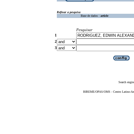
Refinar a pesquisa
Base de dados :
article
Pesquisar
1
2
3
Search engin
BIREME/OPAS/OMS - Centro Latino-Ame