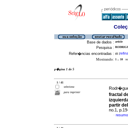
Coleç
Base de dados :
article
Pesquisa :
RODRIGUE
Refer�ncias encontradas :
refin
41
[
Mostrando:
1 .. 10
no 
p�gina 1 de 5
1 / 41
seleciona
Rodr�guez
para imprimir
fractal 
izquierd
partir d
no.1, p.1
resumo
·