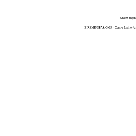
Search engin
BIREME/OPAS/OMS - Centro Latino-Ame