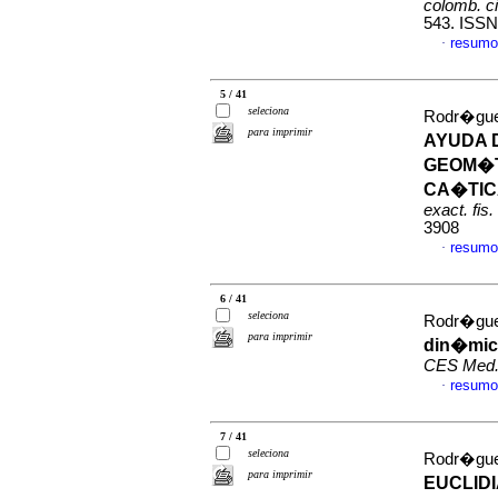
colomb. ci
543. ISSN
resumo
·
5 / 41
seleciona
Rodr�guez
para imprimir
AYUDA 
GEOM�T
CA�TIC
exact. fis.
3908
resumo
·
6 / 41
seleciona
Rodr�guez
para imprimir
din�mica
CES Med
resumo
·
7 / 41
seleciona
Rodr�guez
para imprimir
EUCLID