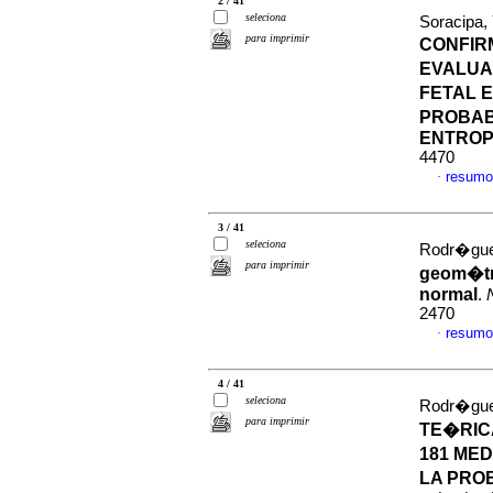
2 / 41
seleciona
Soracipa,
para imprimir
CONFIR
EVALUA
FETAL 
PROBAB
ENTROP
4470
resumo
·
3 / 41
seleciona
Rodr�guez
para imprimir
geom�tri
normal
.
2470
resumo
·
4 / 41
seleciona
Rodr�guez
para imprimir
TE�RIC
181 ME
LA PRO