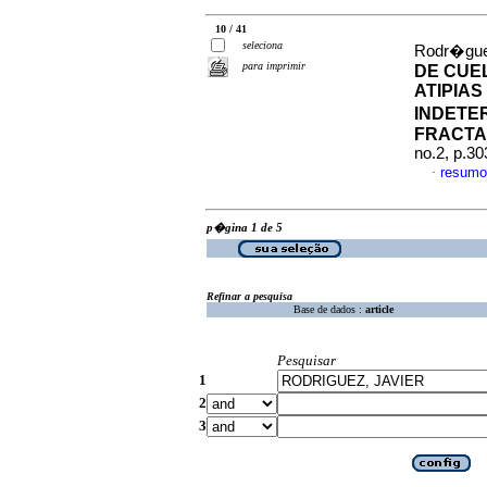
10 / 41
seleciona
Rodr�guez
para imprimir
DE CUE
ATIPIA
INDETE
FRACTA
no.2, p.3
resumo
·
p�gina 1 de 5
Refinar a pesquisa
Base de dados :
article
Pesquisar
1
2
3