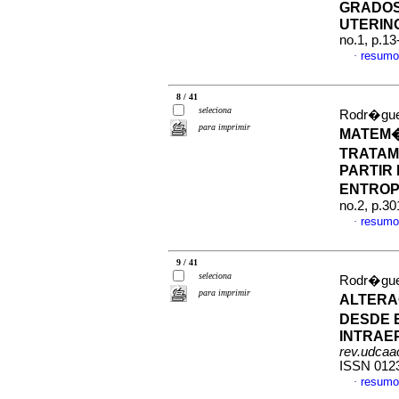
GRADOS
UTERIN
no.1, p.1
resumo
·
8 / 41
seleciona
Rodr�guez
para imprimir
MATEM�
TRATAM
PARTIR
ENTRO
no.2, p.3
resumo
·
9 / 41
seleciona
Rodr�guez
para imprimir
ALTERA
DESDE 
INTRAE
rev.udcaac
ISSN 012
resumo
·