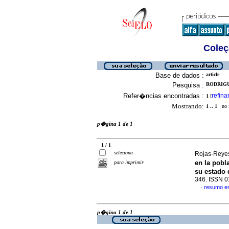
Coleç
Base de dados :
article
Pesquisa :
RODRIGUE
Refer�ncias encontradas :
refina
1
[
Mostrando:
1 .. 1
no f
p�gina 1 de 1
1 / 1
seleciona
Rojas-Reyes
en la pob
para imprimir
su estado 
346. ISSN 
resumo e
·
p�gina 1 de 1