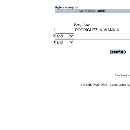
Refinar a pesquisa
Base de dados :
article
Pesquisar
1
2
3
Search engin
BIREME/OPAS/OMS - Centro Latino-Ame