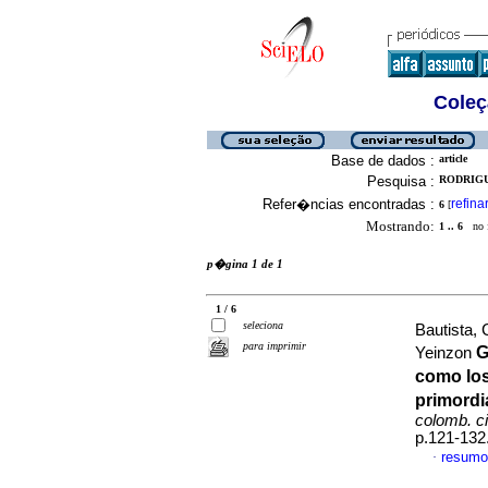
Coleç
Base de dados :
article
Pesquisa :
RODRIGU
Refer�ncias encontradas :
refina
6
[
Mostrando:
1 .. 6
no f
p�gina 1 de 1
1 / 6
seleciona
Bautista,
para imprimir
G
Yeinzon
como los
primordi
colomb. ci
p.121-132
resumo
·