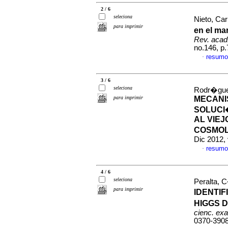
2 / 6
seleciona
Nieto, Ca
para imprimir
en el ma
Rev. acad.
no.146, p
resumo
·
3 / 6
seleciona
Rodr�gue
para imprimir
MECANI
SOLUCI
AL VIE
COSMO
Dic 2012,
resumo
·
4 / 6
seleciona
Peralta, 
para imprimir
IDENTI
HIGGS 
cienc. exac
0370-390