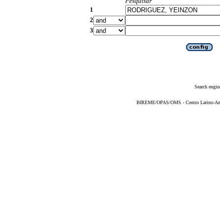
Pesquisar
1
2
3
Search engin
BIREME/OPAS/OMS - Centro Latino-Ame