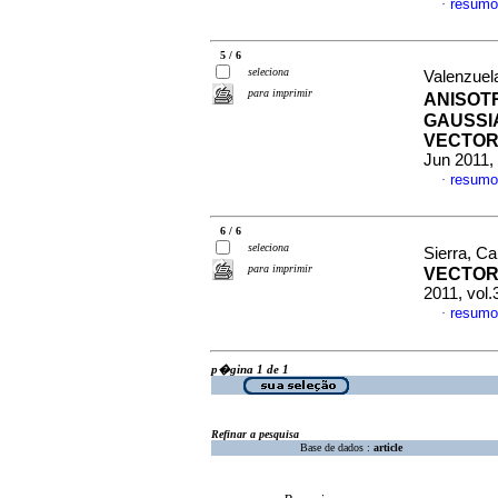
resumo
·
5 / 6
seleciona
Valenzuel
para imprimir
ANISOT
GAUSSI
VECTOR
Jun 2011,
resumo
·
6 / 6
seleciona
Sierra, C
para imprimir
VECTOR
2011, vol
resumo
·
p�gina 1 de 1
Refinar a pesquisa
Base de dados :
article