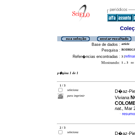
Coleç
Base de dados :
article
Pesquisa :
RODRIGU
Refer�ncias encontradas :
refina
3
[
Mostrando:
1 .. 3
no f
p�gina 1 de 1
1 / 3
seleciona
D�az-Pied
para imprimir
N
Viviana
COLOMBI
nat.
, Mar 
resumo
·
2 / 3
seleciona
D�az-Pied