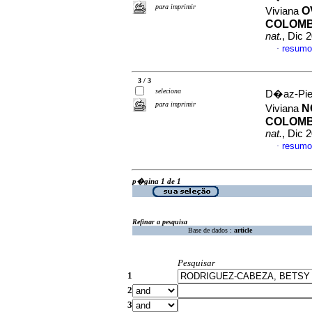
para imprimir
O
Viviana
COLOMBI
nat.
, Dic 
resumo
·
3 / 3
seleciona
D�az-Pied
para imprimir
N
Viviana
COLOMBI
nat.
, Dic 
resumo
·
p�gina 1 de 1
Refinar a pesquisa
Base de dados :
article
Pesquisar
1
2
3