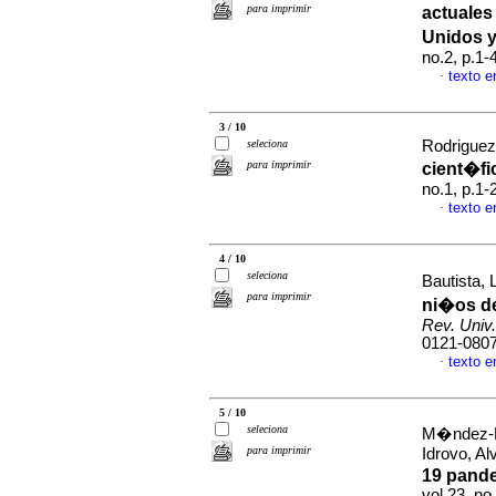
para imprimir
actuales
Unidos y
no.2, p.1
texto 
·
3 / 10
seleciona
Rodriguez-
para imprimir
cient�fi
no.1, p.1
texto 
·
4 / 10
seleciona
Bautista, 
para imprimir
ni�os d
Rev. Univ.
0121-080
texto 
·
5 / 10
seleciona
M�ndez-Pa
para imprimir
Idrovo, Al
19 pande
vol.23, no