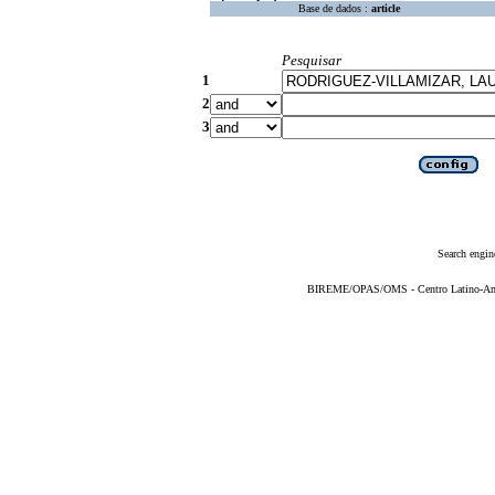
Base de dados :
article
Pesquisar
1
2
3
Search engin
BIREME/OPAS/OMS - Centro Latino-Ame