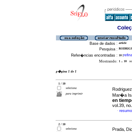
Coleç
Base de dados :
article
Pesquisa :
RODRIGU
Refer�ncias encontradas :
refin
10
[
Mostrando:
1 .. 10
no 
p�gina 1 de 1
1 / 10
seleciona
Rodriguez
para imprimir
Mar�a Is
en tiempo
vol.39, no
resumo
·
2 / 10
seleciona
Prada, Did