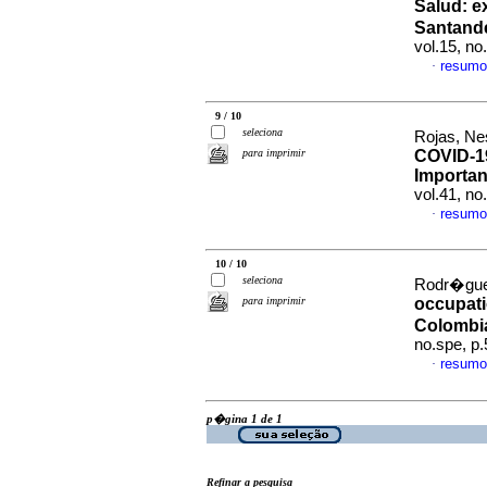
Salud: e
Santande
vol.15, n
resumo
·
9 / 10
seleciona
Rojas, Ne
para imprimir
COVID-19 
Importan
vol.41, n
resumo
·
10 / 10
seleciona
Rodr�guez
para imprimir
occupati
Colombi
no.spe, p
resumo
·
p�gina 1 de 1
Refinar a pesquisa