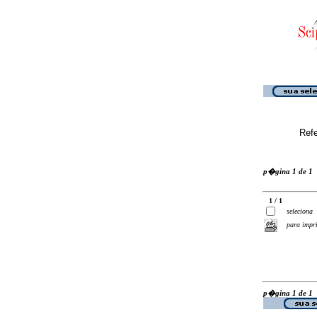
Ref
p�gina 1 de 1
1 / 1
seleciona
para impr
p�gina 1 de 1