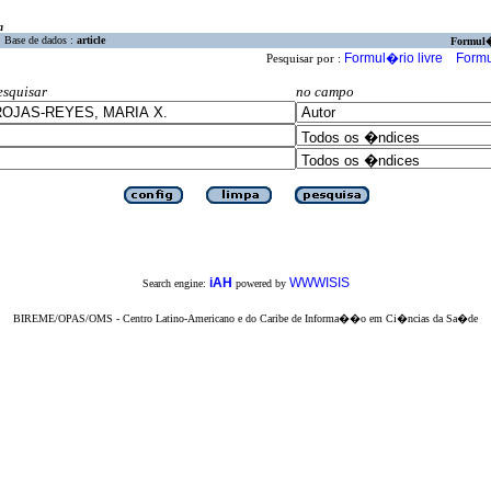
a
Base de dados :
article
Formul
Formul�rio livre
Formu
Pesquisar por :
esquisar
no campo
iAH
WWWISIS
Search engine:
powered by
BIREME/OPAS/OMS - Centro Latino-Americano e do Caribe de Informa��o em Ci�ncias da Sa�de