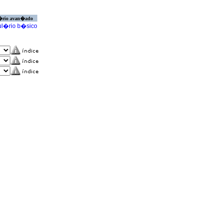
�rio avan�ado
l�rio b�sico