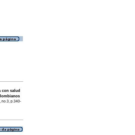
a con salud
olombianos
, no.3, p.340-