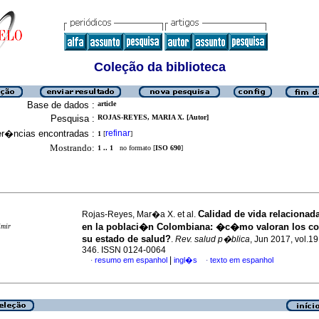
Coleção da biblioteca
Base de dados :
article
Pesquisa :
ROJAS-REYES, MARIA X. [Autor]
er�ncias encontradas :
refinar
1
[
]
Mostrando:
1 .. 1
no formato [
ISO 690
]
Calidad de vida relacionad
Rojas-Reyes, Mar�a X. et al.
en la poblaci�n Colombiana: �c�mo valoran los c
imir
su estado de salud?
.
Rev. salud p�blica
, Jun 2017, vol.19
346. ISSN 0124-0064
|
resumo em espanhol
ingl�s
texto em espanhol
·
·