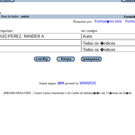
a
Base de dados :
article
Formul
Formul�rio livre
Formu
Pesquisar por :
esquisar
no campo
iAH
WWWISIS
Search engine:
powered by
BIREME/OPAS/OMS - Centro Latino-Americano e do Caribe de Informa��o em Ci�ncias da Sa�de