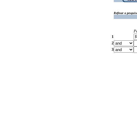
Refinar a pesquis
P
1
2
3