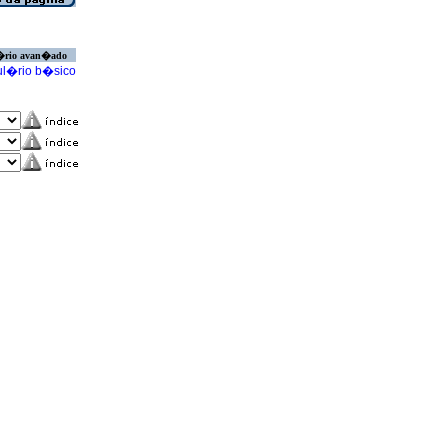
�rio avan�ado
l�rio b�sico