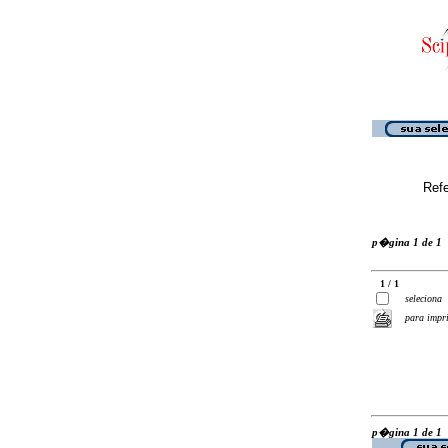
Ref
p�gina 1 de 1
1 / 1
seleciona
para impr
p�gina 1 de 1