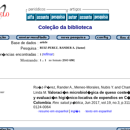
Coleção da biblioteca
Base de dados :
article
Pesquisa :
RUIZ-PEREZ, RANDER A. [Autor]
er�ncias encontradas :
refinar
1
[
]
Mostrando:
1 .. 1
no formato [
ISO 690
]
Ru�z-P�rez, Rander A., Meneo-Morales, Nubis Y. and Ch
Valoraci�n microbiol�gica de queso coste�
imir
Linda M.
y evaluaci�n higi�nico-locativa de expendios en C
Colombia
.
Rev. salud p�blica
, Jun 2017, vol.19, no.3, p.31
0124-0064
|
resumo em espanhol
ingl�s
texto em espanhol
·
·