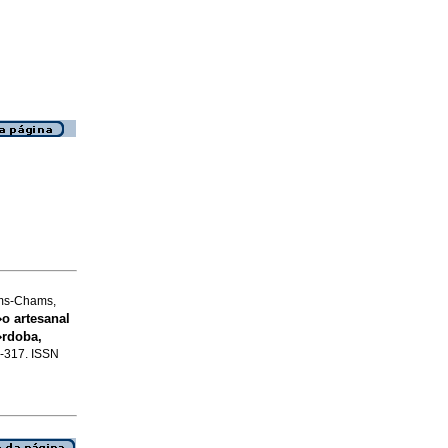
ams-Chams,
o artesanal
�rdoba,
1-317. ISSN