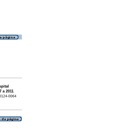
spital
 a 2011
.
N 0124-0064