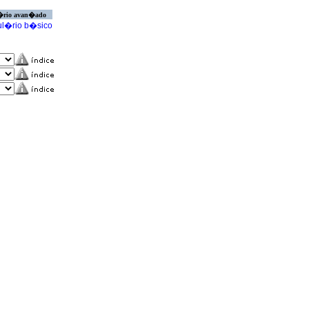
�rio avan�ado
l�rio b�sico