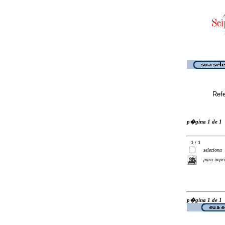
Ref
p�gina 1 de 1
1 / 1
seleciona
para impr
p�gina 1 de 1