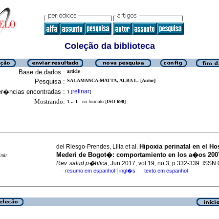
Coleção da biblioteca
Base de dados :
article
Pesquisa :
SALAMANCA-MATTA, ALBA L. [Autor]
er�ncias encontradas :
refinar
1
[
]
Mostrando:
1 .. 1
no formato [
ISO 690
]
Hipoxia perinatal en el Ho
del Riesgo-Prendes, Lilia et al.
Mederi de Bogot�: comportamiento en los a�os 2007
imir
Rev. salud p�blica
, Jun 2017, vol.19, no.3, p.332-339. ISS
|
resumo em espanhol
ingl�s
texto em espanhol
·
·