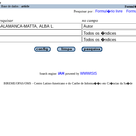
a
Base de dados :
article
Formul
Formul�rio livre
Formu
Pesquisar por :
esquisar
no campo
iAH
WWWISIS
Search engine:
powered by
BIREME/OPAS/OMS - Centro Latino-Americano e do Caribe de Informa��o em Ci�ncias da Sa�de