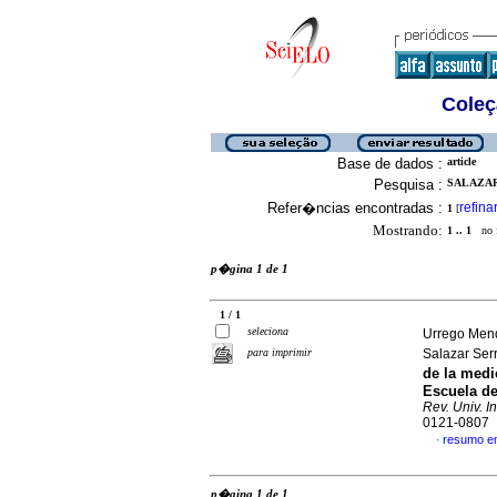
Coleç
Base de dados :
article
Pesquisa :
SALAZAR
Refer�ncias encontradas :
refina
1
[
Mostrando:
1 .. 1
no f
p�gina 1 de 1
1 / 1
seleciona
Urrego Mend
para imprimir
Salazar Se
de la medi
Escuela de
Rev. Univ. I
0121-0807
resumo e
·
p�gina 1 de 1