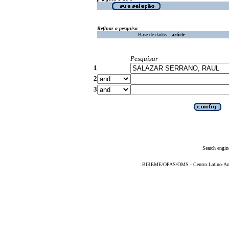
Refinar a pesquisa
Base de dados :
article
Pesquisar
1
2
3
Search engin
BIREME/OPAS/OMS - Centro Latino-Ame