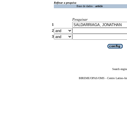
Refinar a pesquisa
Base de dados :
article
Pesquisar
1
2
3
Search engin
BIREME/OPAS/OMS - Centro Latino-Ame