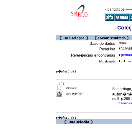
Coleç
Base de dados :
article
Pesquisa :
SALDARR
Refer�ncias encontradas :
refina
1
[
Mostrando:
1 .. 1
no f
p�gina 1 de 1
1 / 1
seleciona
Saldarriaga,
para imprimir
auton�mic
no.5, p.295
resumo e
·
p�gina 1 de 1