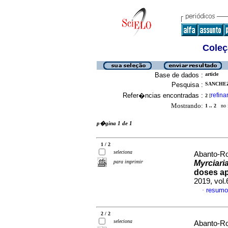
Coleç
Base de dados :
article
Pesquisa :
SANCHEZ
Refer�ncias encontradas :
refina
2
[
Mostrando:
1 .. 2
no f
p�gina 1 de 1
1 / 2
seleciona
Abanto-Ro
para imprimir
Myrciari
doses ap
2019, vol
resumo
·
2 / 2
seleciona
Abanto-Ro