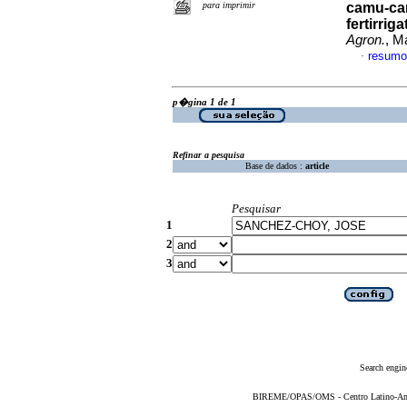
para imprimir
camu-cam
fertirrig
Agron.
, M
resumo
·
p�gina 1 de 1
Refinar a pesquisa
Base de dados :
article
Pesquisar
1
2
3
Search engin
BIREME/OPAS/OMS - Centro Latino-Ame