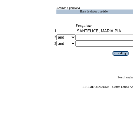
Refinar a pesquisa
Base de dados :
article
Pesquisar
1
2
3
Search engin
BIREME/OPAS/OMS - Centro Latino-Ame