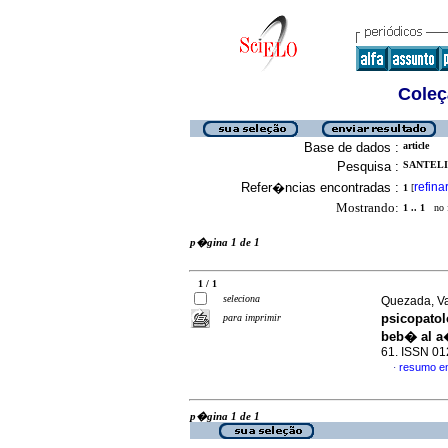
Coleç
Base de dados :
article
Pesquisa :
SANTELIC
Refer�ncias encontradas :
refina
1
[
Mostrando:
1 .. 1
no f
p�gina 1 de 1
1 / 1
seleciona
Quezada, V
psicopato
para imprimir
beb� al a
61. ISSN 0
resumo e
·
p�gina 1 de 1