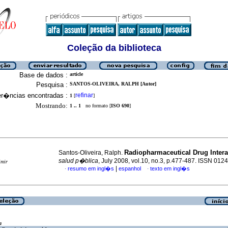
Coleção da biblioteca
Base de dados :
article
Pesquisa :
SANTOS-OLIVEIRA, RALPH [Autor]
er�ncias encontradas :
refinar
1
[
]
Mostrando:
1 .. 1
no formato [
ISO 690
]
Radiopharmaceutical Drug Intera
Santos-Oliveira, Ralph.
salud p�blica
, July 2008, vol.10, no.3, p.477-487. ISSN 012
imir
|
resumo em ingl�s
espanhol
texto em ingl�s
·
·
a