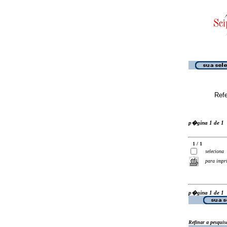
Ref
p�gina 1 de 1
1 / 1
seleciona
para impr
p�gina 1 de 1
Refinar a pesquis