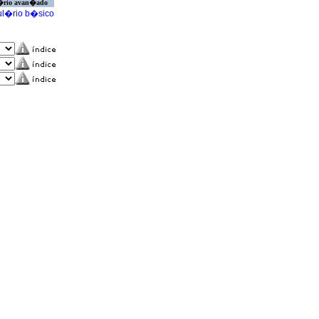
�rio avan�ado
l�rio b�sico