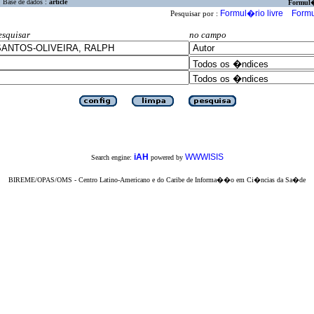
Base de dados :
article
Formul
Formul�rio livre
Formu
Pesquisar por :
esquisar
no campo
iAH
WWWISIS
Search engine:
powered by
BIREME/OPAS/OMS - Centro Latino-Americano e do Caribe de Informa��o em Ci�ncias da Sa�de