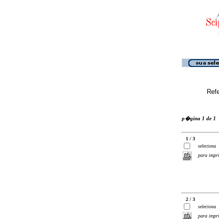
Ref
p�gina 1 de 1
1 / 3
seleciona
para impr
2 / 3
seleciona
para impr