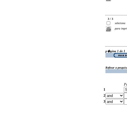
3 / 3
seleciona
para impr
p�gina 1 de 1
Refinar a pesquis
P
1
2
3