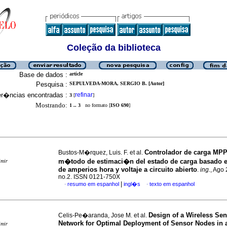
Coleção da biblioteca
Base de dados :
article
Pesquisa :
SEPULVEDA-MORA, SERGIO B. [Autor]
er�ncias encontradas :
refinar
3
[
]
Mostrando:
1 .. 3
no formato [
ISO 690
]
Controlador de carga MP
Bustos-M�rquez, Luis. F. et al.
m�todo de estimaci�n del estado de carga basado 
imir
de amperios hora y voltaje a circuito abierto
.
ing.
, Ago 
no.2. ISSN 0121-750X
|
resumo em espanhol
ingl�s
texto em espanhol
·
·
Design of a Wireless Se
Celis-Pe�aranda, Jose M. et al.
Network for Optimal Deployment of Sensor Nodes in 
imir