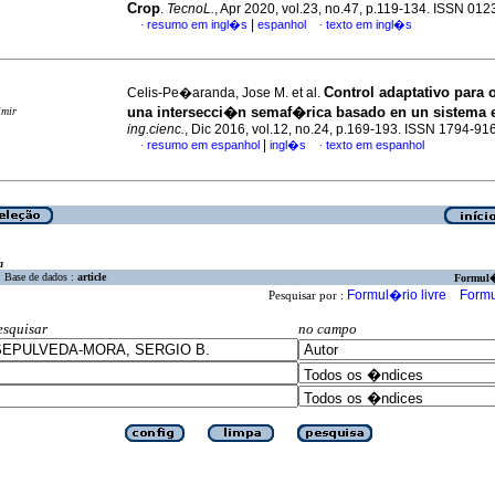
Crop
.
TecnoL.
, Apr 2020, vol.23, no.47, p.119-134. ISSN 01
|
resumo em ingl�s
espanhol
texto em ingl�s
·
·
Control adaptativo para 
Celis-Pe�aranda, Jose M. et al.
una intersecci�n semaf�rica basado en un sistema
imir
ing.cienc.
, Dic 2016, vol.12, no.24, p.169-193. ISSN 1794-91
|
resumo em espanhol
ingl�s
texto em espanhol
·
·
a
Base de dados :
article
Formul
Formul�rio livre
Formu
Pesquisar por :
esquisar
no campo