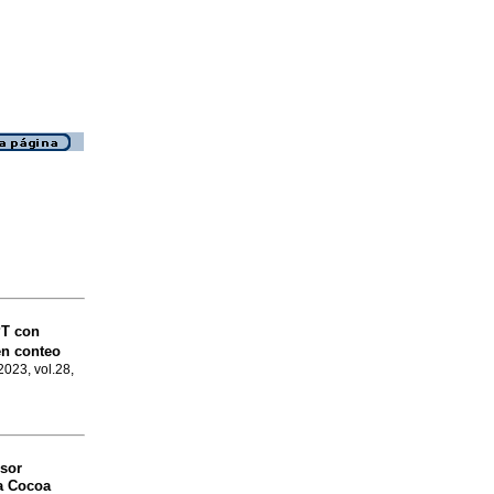
PT con
en conteo
2023, vol.28,
nsor
a Cocoa