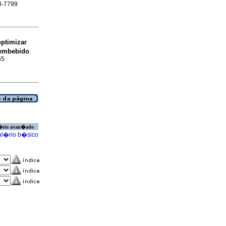
23-7799
optimizar
 embebido
.
65
�rio avan�ado
l�rio b�sico