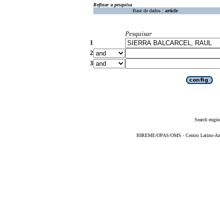
Refinar a pesquisa
Base de dados :
article
Pesquisar
1
2
3
Search engin
BIREME/OPAS/OMS - Centro Latino-Ame