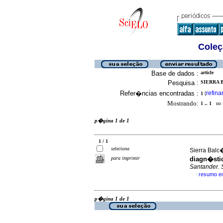
Coleç
Base de dados :
article
Pesquisa :
SIERRA 
Refer�ncias encontradas :
refina
1
[
Mostrando:
1 .. 1
no f
p�gina 1 de 1
1 / 1
seleciona
Sierra Balc�
para imprimir
diagn�stic
Santander. 
resumo e
·
p�gina 1 de 1