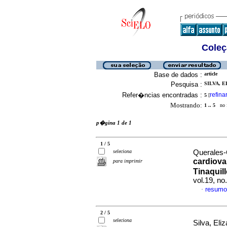
Coleç
Base de dados :
article
Pesquisa :
SILVA, E
Refer�ncias encontradas :
refina
5
[
Mostrando:
1 .. 5
no f
p�gina 1 de 1
1 / 5
seleciona
Querales-C
cardiova
para imprimir
Tinaquil
vol.19, n
resumo
·
2 / 5
seleciona
Silva, Eliz