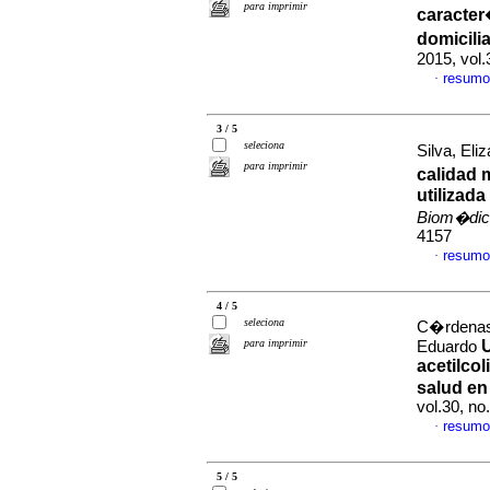
para imprimir
caracter
domicili
2015, vol
resumo
·
3 / 5
seleciona
Silva, Eliz
para imprimir
calidad 
utilizada
Biom�dic
4157
resumo
·
4 / 5
seleciona
C�rdenas,
para imprimir
U
Eduardo
acetilcol
salud en
vol.30, n
resumo
·
5 / 5