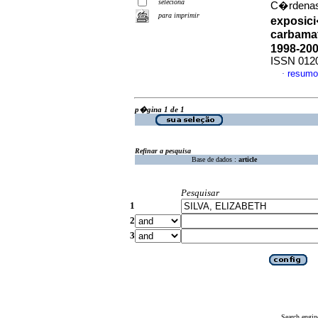
seleciona
C�rdenas
para imprimir
exposici
carbamat
1998-20
ISSN 012
resumo
·
p�gina 1 de 1
Refinar a pesquisa
Base de dados :
article
Pesquisar
1
2
3
Search engin