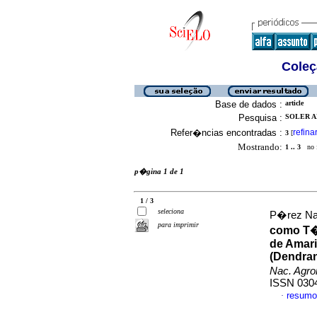
Coleç
Base de dados :
article
Pesquisa :
SOLER A
Refer�ncias encontradas :
refina
3
[
Mostrando:
1 .. 3
no f
p�gina 1 de 1
1 / 3
seleciona
P�rez Nar
para imprimir
como T�
de Amari
(Dendran
Nac. Agro
ISSN 030
resumo
·