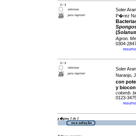
2 / 3
Soler Ara
seleciona
para imprimir
P�rez Nar
Bacteria
Spongos
(
Solanu
Agron. M
0304-284
resumo
·
3 / 3
seleciona
Soler Aran
para imprimir
Naranjo, 
con pote
y biocon
colomb. b
0123-347
resumo
·
p�gina 1 de 1