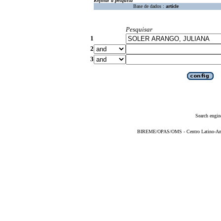
Refinar a pesquisa
Base de dados :
article
Pesquisar
1
2
3
Search engin
BIREME/OPAS/OMS - Centro Latino-Ame