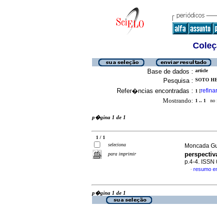
Coleç
Base de dados :
article
Pesquisa :
SOTO HE
Refer�ncias encontradas :
refina
1
[
Mostrando:
1 .. 1
no f
p�gina 1 de 1
1 / 1
seleciona
Moncada Guz
perspecti
para imprimir
p.4-4. ISSN
resumo e
·
p�gina 1 de 1