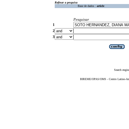
Refinar a pesquisa
Base de dados :
article
Pesquisar
1
2
3
Search engin
BIREME/OPAS/OMS - Centro Latino-Ame