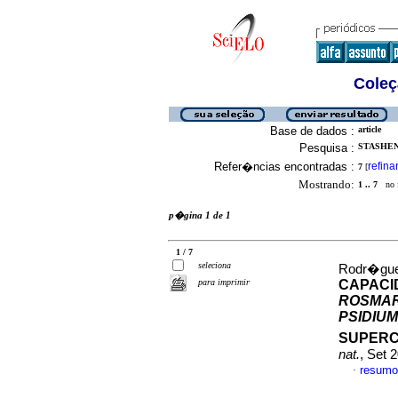
Coleç
Base de dados :
article
Pesquisa :
STASHENK
Refer�ncias encontradas :
refina
7
[
Mostrando:
1 .. 7
no f
p�gina 1 de 1
1 / 7
seleciona
Rodr�guez
para imprimir
CAPACI
ROSMAR
PSIDIU
SUPER
nat.
, Set 
resumo
·