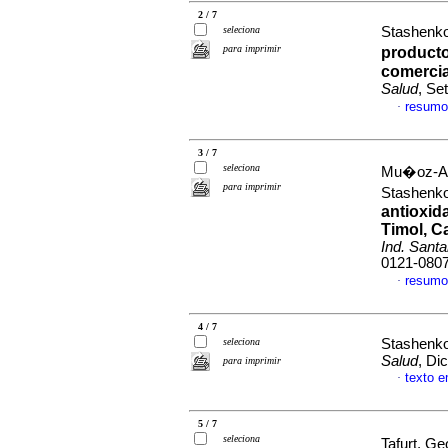
2 / 7
seleciona
Stashenko,
para imprimir
producto
comercia
Salud
, Se
resumo
·
3 / 7
seleciona
Mu�oz-Ace
para imprimir
Stashenko
antioxid
Timol, C
Ind. Santa
0121-080
resumo
·
4 / 7
seleciona
Stashenko
Salud
, Di
para imprimir
texto 
·
5 / 7
seleciona
Tafurt, Ge