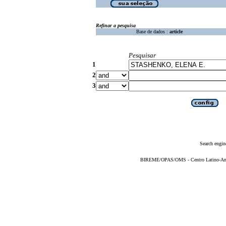
Refinar a pesquisa
Base de dados :
article
Pesquisar
1
2
3
Search engin
BIREME/OPAS/OMS - Centro Latino-Ame