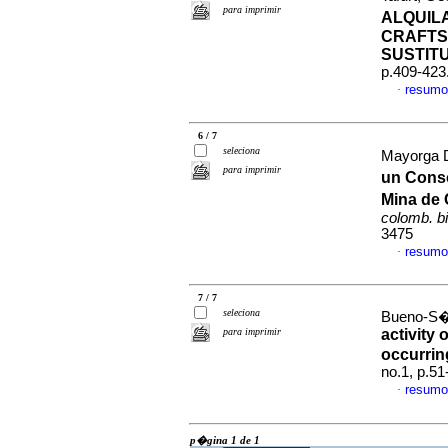
para imprimir
ALQUIL
CRAFTS
SUSTIT
p.409-423
resumo
·
6 / 7
seleciona
Mayorga D
para imprimir
un Cons
Mina de
colomb. b
3475
resumo
·
7 / 7
seleciona
Bueno-S�n
para imprimir
activity
occurrin
no.1, p.5
resumo
·
p�gina 1 de 1