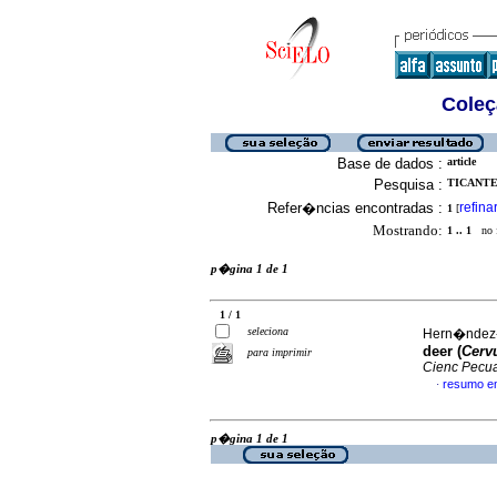
Coleç
Base de dados :
article
Pesquisa :
TICANTE 
Refer�ncias encontradas :
refina
1
[
Mostrando:
1 .. 1
no f
p�gina 1 de 1
1 / 1
seleciona
Hern�ndez-S
deer (
Cerv
para imprimir
Cienc Pecu
resumo e
·
p�gina 1 de 1