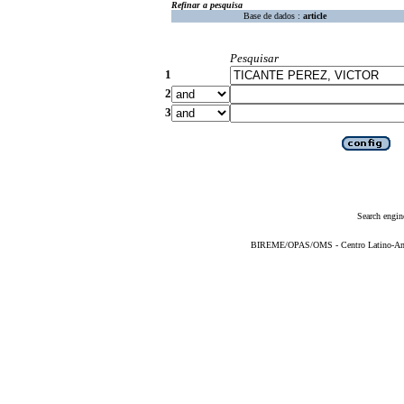
Refinar a pesquisa
Base de dados :
article
Pesquisar
1
2
3
Search engin
BIREME/OPAS/OMS - Centro Latino-Ame