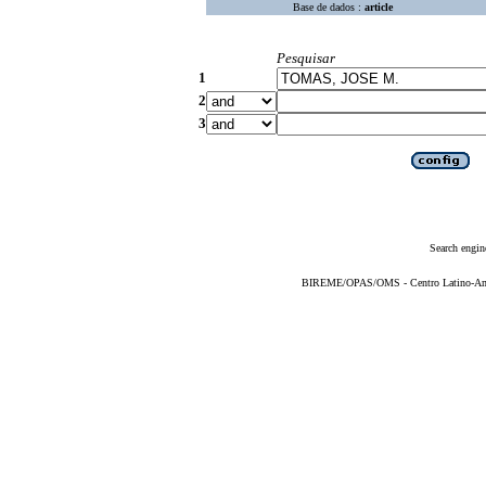
Base de dados :
article
Pesquisar
1
2
3
Search engin
BIREME/OPAS/OMS - Centro Latino-Ame