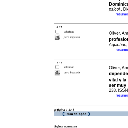
Dominic
psicol.
, D
resumo
·
6 / 7
seleciona
Oliver, Am
para imprimir
profesio
Aquichan
resumo
·
7 / 7
seleciona
Oliver, Am
para imprimir
dependen
vital y 
ser muy
238. ISSN
resumo
·
p�gina 1 de 1
Refinar a pesquisa