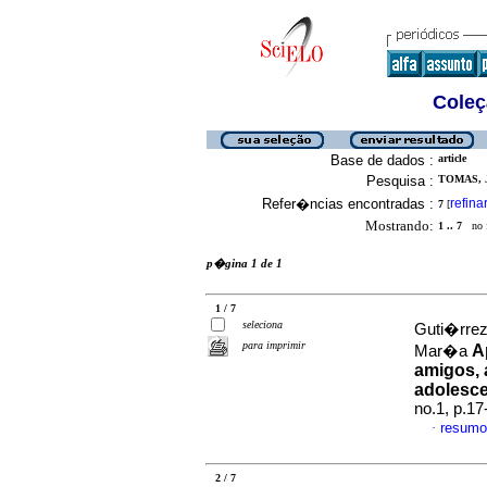
Coleç
Base de dados :
article
Pesquisa :
TOMAS, J
Refer�ncias encontradas :
refina
7
[
Mostrando:
1 .. 7
no f
p�gina 1 de 1
1 / 7
seleciona
Guti�rrez
para imprimir
A
Mar�a
amigos, 
adolesc
no.1, p.1
resumo
·
2 / 7