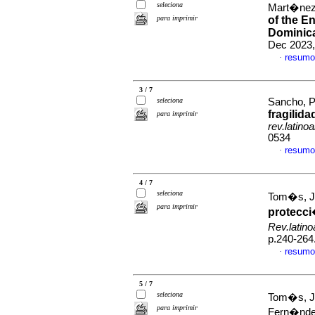
seleciona
Mart�nez-
para imprimir
of the En
Dominica
Dec 2023,
resumo
·
3 / 7
seleciona
Sancho, Pa
fragilid
para imprimir
rev.latino
0534
resumo
·
4 / 7
seleciona
Tom�s, J
para imprimir
protecci
Rev.latin
p.240-264
resumo
·
5 / 7
seleciona
Tom�s, Jo
para imprimir
Fern�nde