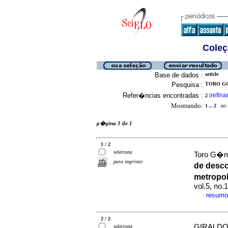
Coleç
Base de dados :
article
Pesquisa :
TORO GO
Refer�ncias encontradas :
refina
2
[
Mostrando:
1 .. 2
no f
p�gina 1 de 1
1 / 2
seleciona
Toro G�me
para imprimir
de desco
metropol
vol.5, no.
resumo
·
2 / 2
GIRALDO
seleciona