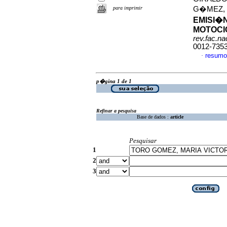
para imprimir
G�MEZ, 
EMISI�
MOTOCI
rev.fac.n
0012-735
resumo
·
p�gina 1 de 1
Refinar a pesquisa
Base de dados :
article
Pesquisar
1
2
3