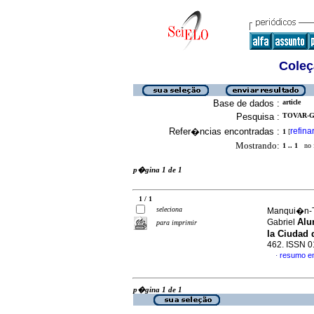
Coleç
Base de dados :
article
Pesquisa :
TOVAR-GA
Refer�ncias encontradas :
refina
1
[
Mostrando:
1 .. 1
no f
p�gina 1 de 1
1 / 1
seleciona
Manqui�n-Te
Alu
Gabriel
para imprimir
la Ciudad
462. ISSN 
resumo e
·
p�gina 1 de 1