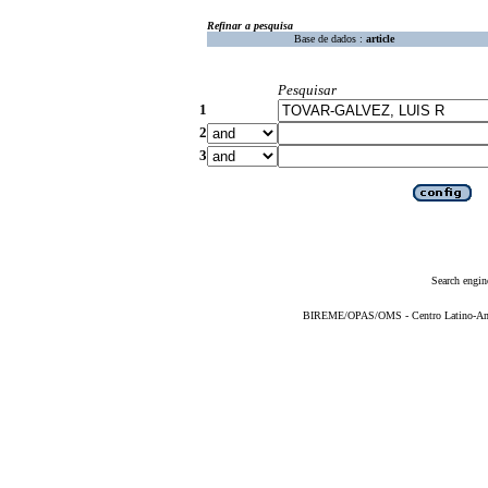
Refinar a pesquisa
Base de dados :
article
Pesquisar
1
2
3
Search engin
BIREME/OPAS/OMS - Centro Latino-Ame