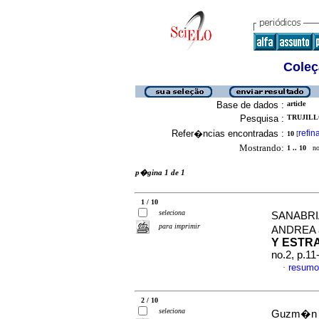
Coleç
Base de dados :
article
Pesquisa :
TRUJILL
Refer�ncias encontradas :
refin
10
[
Mostrando:
1 .. 10
no 
p�gina 1 de 1
1 / 10
seleciona
SANABRI
para imprimir
ANDREA
Y ESTR
no.2, p.1
resumo
·
2 / 10
seleciona
Guzm�n V