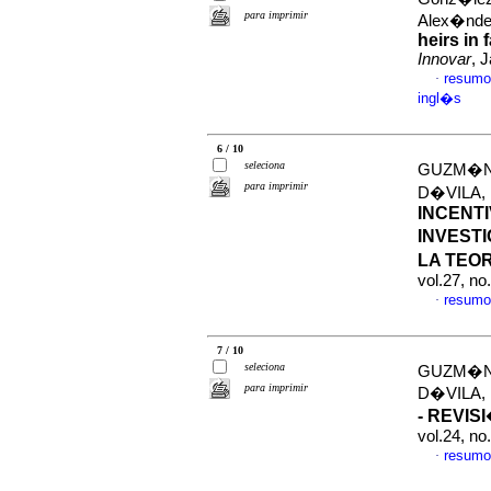
para imprimir
Alex�nder
heirs in
Innovar
, 
resumo
·
ingl�s
6 / 10
seleciona
GUZM�N 
para imprimir
D�VILA
INCENT
INVEST
LA TEO
vol.27, n
resumo
·
7 / 10
seleciona
GUZM�N 
para imprimir
D�VILA
- REVIS
vol.24, n
resumo
·