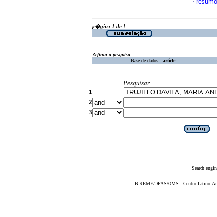
resumo
·
p�gina 1 de 1
Refinar a pesquisa
Base de dados :
article
Pesquisar
1
2
3
Search engin
BIREME/OPAS/OMS - Centro Latino-Ame