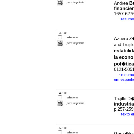
para imprimir
Bu
Andrea
financie
1657-627
resumo
·
3 / 10
seleciona
Azuero Z
para imprimir
and Truji
estabili
la econ
pol�tica
0121-505
resumo
·
em espanh
4 / 10
seleciona
Trujillo 
para imprimir
industria
p.257-259
texto 
·
5 / 10
seleciona
Gonz�lez