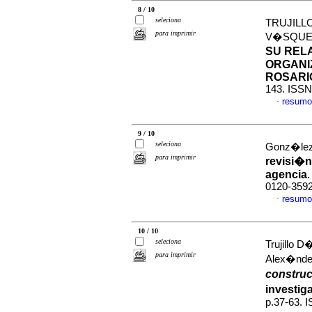
8 / 10
seleciona
TRUJILL
para imprimir
V�SQUE
SU REL
ORGANI
ROSARI
143. ISSN
resumo
·
9 / 10
seleciona
Gonz�lez 
para imprimir
revisi�n
agencia
0120-359
resumo
·
10 / 10
seleciona
Trujillo
para imprimir
Alex�nd
constru
investig
p.37-63. 