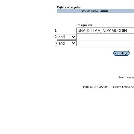
Refinar a pesquisa
Base de dados :
article
Pesquisar
1
2
3
Search engin
BIREME/OPAS/OMS - Centro Latino-Ame