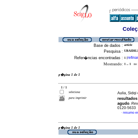
Coleç
Base de dados :
article
Pesquisa :
UBAIDIL
Refer�ncias encontradas :
refina
1
[
Mostrando:
1 .. 1
no f
p�gina 1 de 1
1 / 1
seleciona
Aulia, Sidqi 
para imprimir
resultado
agudo
.
Rev
0120-5633
resumo e
·
p�gina 1 de 1