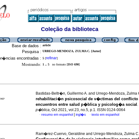
Coleção da biblioteca
Base de dados :
article
Pesquisa :
URREGO-MENDOZA, ZULMA C. [Autor]
er�ncias encontradas :
refinar
5
[
]
Mostrando:
1 .. 5
no formato [
ISO 690
]
Bastidas-Beltr�n, Guillermo A. and Urrego-Mendoza, Zulma
rehabilitaci�n psicosocial de v�ctimas del conflict
imir
encuentros entre salud p�blica y psicolog�a social
.
p�blica
, Oct 2021, vol.23, no.5, p.1. ISSN 0124-0064
|
resumo em espanhol
ingl�s
texto em espanhol
·
·
Ram�rez-Cuervo, Geraldine and Urrego-Mendoza, Zulma C
imir