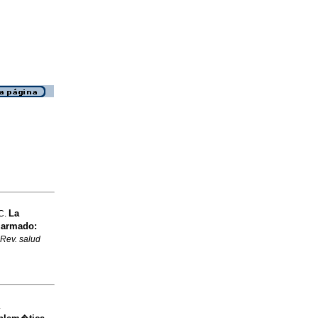
La
 C.
o armado:
Rev. salud
.