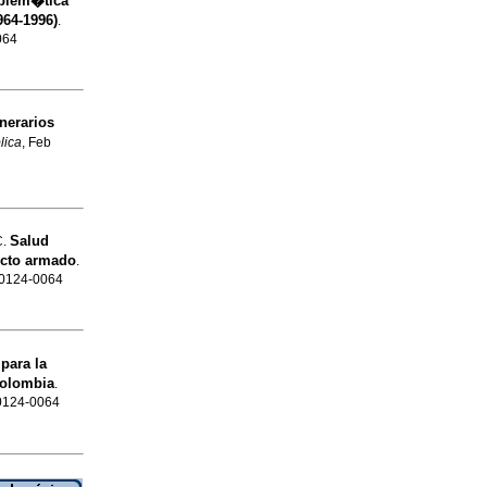
oblem�tica
964-1996)
.
064
inerarios
lica
, Feb
Salud
C.
icto armado
.
N 0124-0064
para la
Colombia
.
 0124-0064