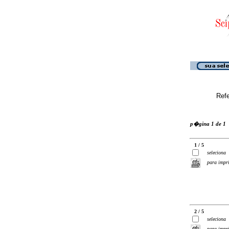
Ref
p�gina 1 de 1
1 / 5
seleciona
para impr
2 / 5
seleciona
para impr