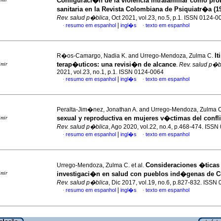
Configuraci�n de la violencia intrafamiliar como pr
sanitaria en la Revista Colombiana de Psiquiatr�a (1
Rev. salud p�blica
, Oct 2021, vol.23, no.5, p.1. ISSN 0124-0
|
resumo em espanhol
ingl�s
texto em espanhol
·
·
It
R�os-Camargo, Nadia K. and Urrego-Mendoza, Zulma C.
terap�uticos: una revisi�n de alcance
imir
.
Rev. salud p�b
2021, vol.23, no.1, p.1. ISSN 0124-0064
|
resumo em espanhol
ingl�s
texto em espanhol
·
·
Peralta-Jim�nez, Jonathan A. and Urrego-Mendoza, Zulma 
sexual y reproductiva en mujeres v�ctimas del confl
imir
Rev. salud p�blica
, Ago 2020, vol.22, no.4, p.468-474. ISS
|
resumo em espanhol
ingl�s
texto em espanhol
·
·
Consideraciones �ticas 
Urrego-Mendoza, Zulma C. et al.
imir
investigaci�n en salud con pueblos ind�genas de 
Rev. salud p�blica
, Dic 2017, vol.19, no.6, p.827-832. ISSN
|
resumo em espanhol
ingl�s
texto em espanhol
·
·