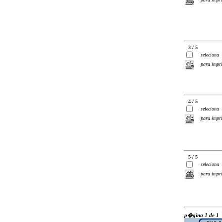
3 / 5
seleciona
para impr
4 / 5
seleciona
para impr
5 / 5
seleciona
para impr
p�gina 1 de 1