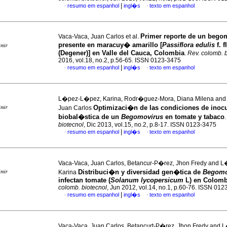
|
resumo em espanhol
ingl�s
texto em espanhol
·
·
Primer reporte de un bego
Vaca-Vaca, Juan Carlos et al.
presente en maracuy� amarillo [
Passiflora edulis
f.
f
imir
(Degener)] en Valle del Cauca, Colombia
.
Rev. colomb. 
2016, vol.18, no.2, p.56-65. ISSN 0123-3475
|
resumo em espanhol
ingl�s
texto em espanhol
·
·
L�pez-L�pez, Karina, Rodr�guez-Mora, Diana Milena and
Optimizaci�n de las condiciones de inoc
imir
Juan Carlos
biobal�stica de un
Begomovirus
en tomate y tabaco
biotecnol
, Dic 2013, vol.15, no.2, p.8-17. ISSN 0123-3475
|
resumo em espanhol
ingl�s
texto em espanhol
·
·
Vaca-Vaca, Juan Carlos, Betancur-P�rez, Jhon Fredy and 
Distribuci�n y diversidad gen�tica de
Begomo
imir
Karina
infectan tomate (
Solanum lycopersicum
L) en Colomb
colomb. biotecnol
, Jun 2012, vol.14, no.1, p.60-76. ISSN 01
|
resumo em espanhol
ingl�s
texto em espanhol
·
·
Vaca-Vaca, Juan Carlos, Betancurt-P�rez, Jhon Fredy and 