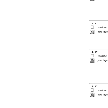
3 / 17
seleciona
para impr
4 / 17
seleciona
para impr
5 / 17
seleciona
para impr