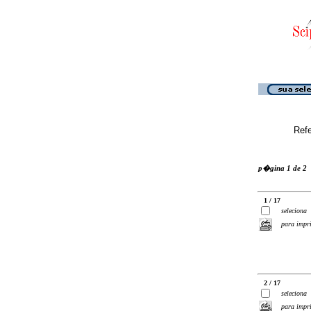
Ref
p�gina 1 de 2
1 / 17
seleciona
para impr
2 / 17
seleciona
para impr