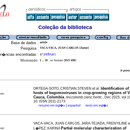
Coleção da biblioteca
Base de dados :
article
Pesquisa :
VACA-VACA, JUAN CARLOS [Autor]
er�ncias encontradas :
refinar
17
[
]
Mostrando:
1 .. 10
no formato [
ISO 690
]
ir pa
Identification o
ORTEGA-SOTO, CRISTIAN STEVEN et al.
hosts of begomoviruses in crop-growing regions of Va
imir
Cauca, Colombia
.
rev.colomb.cienc.hortic.
, Dec 2025, vol.19
10. ISSN 2011-2173
|
resumo em ingl�s
espanhol
texto em ingl�s
·
·
VACA-VACA, JUAN CARLOS, JARA-TEJADA, FRENYILINE 
Partial molecular characterization of
L�PEZ, KARINA
imir