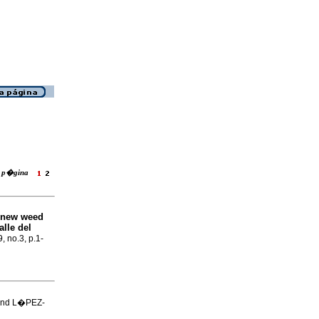
ra p�gina
f new weed
lle del
, no.3, p.1-
and L�PEZ-